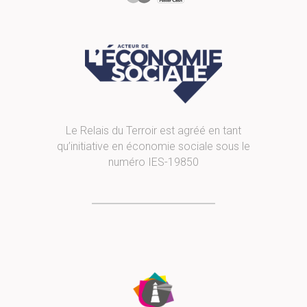
Le Relais du Terroir est agréé en tant
qu’initiative en économie sociale sous le
numéro IES-19850