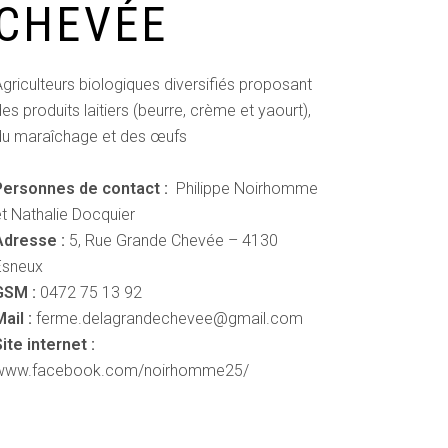
CHEVÉE
griculteurs biologiques diversifiés proposant
es produits laitiers (beurre, crème et yaourt),
du maraîchage et des œufs
Personnes de contact :
Philippe Noirhomme
t Nathalie Docquier
Adresse :
5, Rue Grande Chevée – 4130
Esneux
GSM :
0472 75 13 92
ail :
ferme.delagrandechevee@gmail.com
ite internet :
www.facebook.com/noirhomme25/