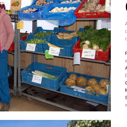
A
d
e
M
S