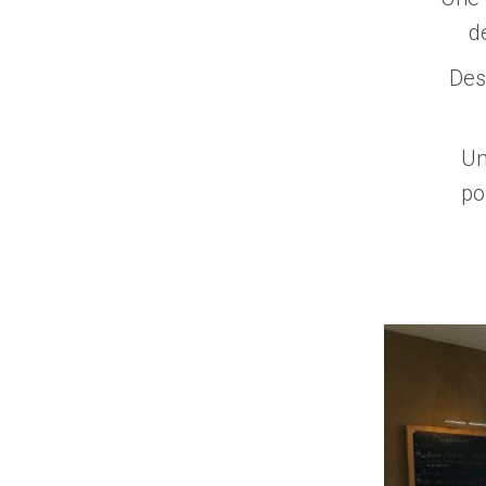
d
Des 
Un
po