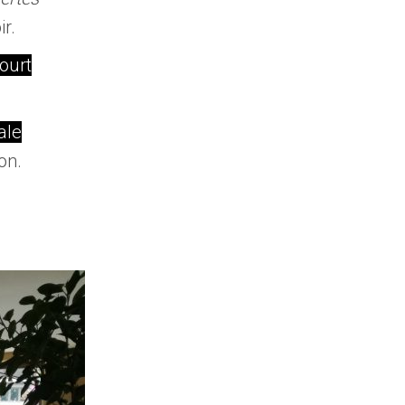
ir.
court
ale
on.