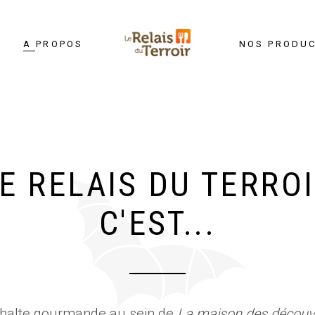
A PROPOS
NOS PRODU
E RELAIS DU TERRO
C'EST...
halte gourmande au sein de
La maison des découv